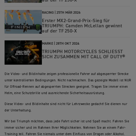
auf der TF 250-X
RACING |
25TH MÄR 2026
Erster MX2-Grand-Prix‑Sieg für
TRIUMPH: Camden McLellan gewinnt
auf der TF 250-X
MARKE |
28TH OKT 2024
TRIUMPH MOTORCYCLES SCHLIESST
SICH ZUSAMMEN MIT CALL OF DUTY®
Die Video- und Bildinhalte zeigen professionelle Fahrer auf abgesperrter Strecke
unter kontrollierten Bedingungen. Nicht nachmachen. Das gezeigte Modell ist NUR
für Offroad-Rennen auf abgesperrten Strecken geeignet. Tragen Sie immer einen
Helm, eine Schutzbrille und ausreichende Sicherheitsausrüstung.
Diese Video- und Bildinhalte sind nicht für Lehrzwecke gedacht! Sie dienen nur
der Unterhaltung.
Wir bei Triumph möchten, dass jede Fahrt sicher ist und Spaß macht. Fahren Sie
immer sicher und im Rahmen Ihrer Möglichkeiten. Nehmen Sie an einem Fahr-
Training teil. Fahren Sie niemals unter dem Einfluss von Drogen oder Alkohol.