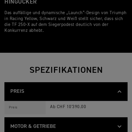
HINGUCKER
D
Das auffällige und dynamische „Launch“-Design von Triumph
Di
in Racing Yellow, Schwarz und Weiß stellt sicher, dass sich
ma
die TF 250-X auf dem Siegerpodest deutlich von der
ei
Konkurrenz abhebt.
fr
SPEZIFIKATIONEN
PREIS
T
Feature
Details
F
Ab CHF 10'390.00
Preis
2
5
0
-
MOTOR & GETRIEBE
X