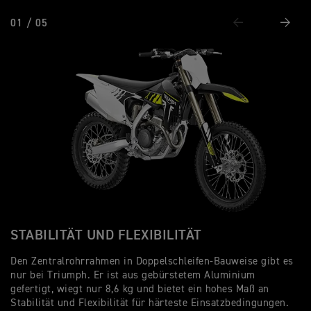
01 / 05
Vorheriges
Weiter
STABILITÄT UND FLEXIBILITÄT
A
Den Zentralrohrrahmen in Doppelschleifen-Bauweise gibt es
Di
nur bei Triumph. Er ist aus gebürstetem Aluminium
Le
gefertigt, wiegt nur 8,6 kg und bietet ein hohes Maß an
er
Stabilität und Flexibilität für härteste Einsatzbedingungen.
Pe