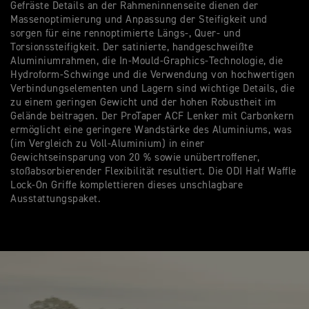
Gefräste Details an der Rahmeninnenseite dienen der
mi
Massenoptimierung und Anpassung der Steifigkeit und
Be
sorgen für eine rennoptimierte Längs-, Quer- und
Le
Torsionssteifigkeit. Der satinierte, handgeschweißte
ga
Aluminiumrahmen, die In-Mould-Graphics-Technologie, die
Un
Hydroform-Schwinge und die Verwendung von hochwertigen
Ku
Verbindungselementen und Lagern sind wichtige Details, die
Tr
zu einem geringen Gewicht und der hohen Robustheit im
Be
Gelände beitragen. Der ProTaper ACF Lenker mit Carbonkern
Wi
ermöglicht eine geringere Wandstärke des Aluminiums, was
(im Vergleich zu Voll-Aluminium) in einer
Gewichtseinsparung von 20 % sowie unübertroffener,
stoßabsorbierender Flexibilität resultiert. Die ODI Half Waffle
Lock-On Griffe komplettieren dieses unschlagbare
Ausstattungspaket.