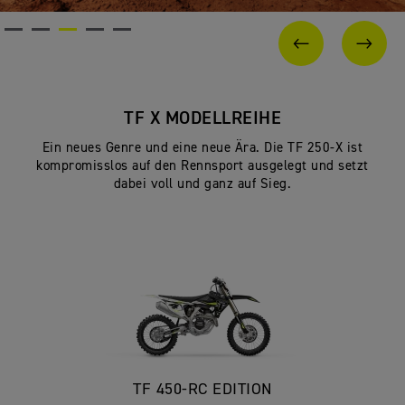
Zugstufenverstellung, 305 mm Federw
n
Getriebe
7 L
Tankvolumen
s
Brembo 24 mm Doppelkolben-Bremssatt
Vorderradbremse
104 kg
Fahrfertiges
VORHERIGES
WEI
Gewicht
Brembo 26 mm Einkolben-Bremssattel,
Hinterradbremse
TF X MODELLREIHE
Betriebsstundenzähler, Multifunktions
Instrumente
Ein neues Genre und eine neue Ära. Die TF 250-X ist
kompromisslos auf den Rennsport ausgelegt und setzt
dabei voll und ganz auf Sieg.
TF 450-RC EDITION