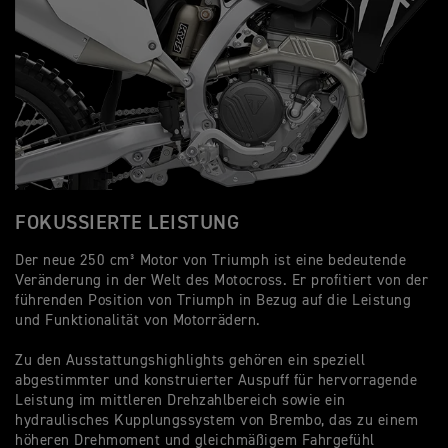
FOKUSSIERTE LEISTUNG
O
Der neue 250 cm³ Motor von Triumph ist eine bedeutende
Ma
Veränderung in der Welt des Motocross. Er profitiert von der
Di
führenden Position von Triumph in Bezug auf die Leistung
Le
und Funktionalität von Motorrädern.
Dr
ve
Zu den Ausstattungshighlights gehören ein speziell
Ko
abgestimmter und konstruierter Auspuff für hervorragende
st
Leistung im mittleren Drehzahlbereich sowie ein
au
hydraulisches Kupplungssystem von Brembo, das zu einem
Tr
höheren Drehmoment und gleichmäßigem Fahrgefühl
fl