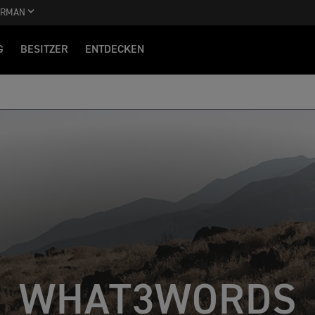
ERMAN
G
BESITZER
ENTDECKEN
WHAT3WORDS