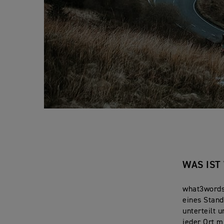
WAS IST
what3words 
eines Stand
unterteilt 
jeder Ort m