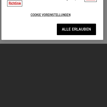
Richtlinie
COOKIE VOREINSTELLUNGEN
ALLE ERLAUBEN
MOTORRÄDER
JETZT DURCHSTARTEN
FOR THE RIDE
BESITZER