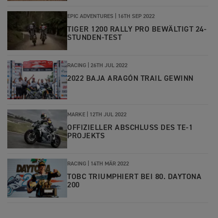
EPIC ADVENTURES |
16TH SEP 2022
TIGER 1200 RALLY PRO BEWÄLTIGT 24-
STUNDEN-TEST
RACING |
26TH JUL 2022
2022 BAJA ARAGÓN TRAIL GEWINN
MARKE |
12TH JUL 2022
OFFIZIELLER ABSCHLUSS DES TE-1
PROJEKTS
RACING |
14TH MÄR 2022
TOBC TRIUMPHIERT BEI 80. DAYTONA
200