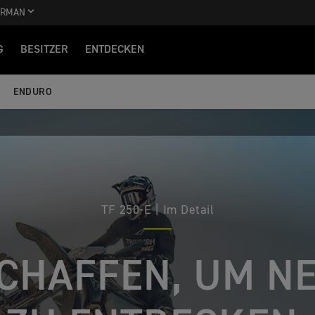
ERMAN
G
BESITZER
ENTDECKEN
ENDURO
TF 250-E | Im Detail
CHAFFEN, UM N