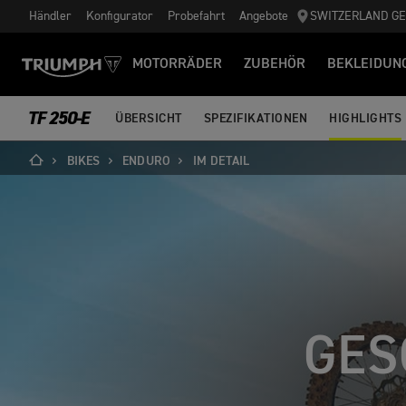
Händler
Konfigurator
Probefahrt
Angebote
SWITZERLAND G
MOTORRÄDER
ZUBEHÖR
BEKLEIDUN
TF 250-E
ÜBERSICHT
SPEZIFIKATIONEN
HIGHLIGHTS
BIKES
ENDURO
IM DETAIL
GES