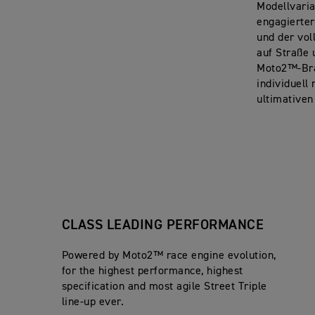
Modellvari
engagierte
und der vol
auf Straße 
Moto2™-Bra
individuell
ultimativen
CLASS LEADING PERFORMANCE
Powered by Moto2™ race engine evolution,
for the highest performance, highest
specification and most agile Street Triple
line-up ever.