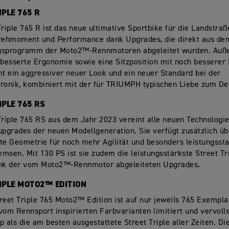
IPLE 765 R
Triple 765 R ist das neue ultimative Sportbike für die Landstraß
Drehmoment und Performance dank Upgrades, die direkt aus de
gsprogramm der Moto2™-Rennmotoren abgeleitet wurden. Auße
rbesserte Ergonomie sowie eine Sitzposition mit noch besserer 
 ein aggressiver neuer Look und ein neuer Standard bei der
ronik, kombiniert mit der für TRIUMPH typischen Liebe zum Det
IPLE 765 RS
Triple 765 RS aus dem Jahr 2023 vereint alle neuen Technologi
upgrades der neuen Modellgeneration. Sie verfügt zusätzlich üb
te Geometrie für noch mehr Agilität und besonders leistungsst
remsen
. Mit
130 PS ist sie zudem die leistungsstärkste Street Tri
nk der vom Moto2™-Rennmotor abgeleiteten Upgrades.
IPLE MOTO2™ EDITION
reet Triple 765 Moto2™ Edition ist auf nur
jeweils 765 Exemplar
vom Rennsport inspirierten Farbvarianten
limitiert und vervoll
up als die am
besten ausgestattete Street Triple
aller Zeiten. Di