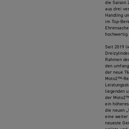
die Saison 
aus drei ve
Handling un
im Top-Bere
Ehrensache,
hochwertig 
Seit 2019 l
Dreizylinde
Rahmen der 
den umfang
der neue 76
Moto2™-Ren
Leistungsst
liegenden u
der Moto2™ 
ein höhere
die neuen „
eine weiter
neueste Gen