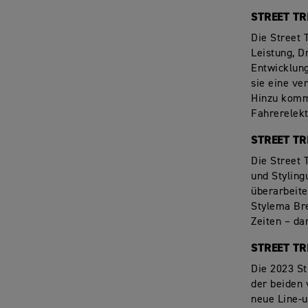
STREET TR
Die
Street 
Leistung, 
Entwicklun
sie eine ve
Hinzu kommt
Fahrerelekt
STREET TR
Die Street 
und Styling
überarbeite
Stylema B
Zeiten
– da
STREET TR
Die 2023 St
der beiden 
neue Line-