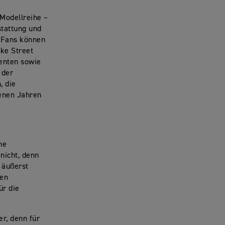
-Modellreihe –
stattung und
e Fans können
ike Street
enten sowie
 der
, die
enen Jahren
he
nicht, denn
 äußerst
ken
ür die
r, denn für