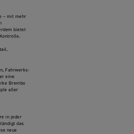
e
– mit mehr
m
rdem bietet
Kontrolle.
ail.
en, Fahrwerks-
er eine
arke
Brembo
ple aller
e in jeder
ständigt das
ese neue