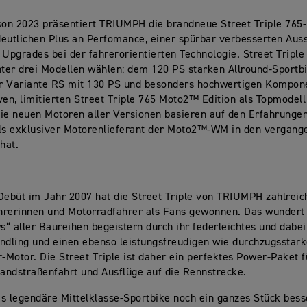
son 2023 präsentiert TRIUMPH die brandneue Street Triple 765
eutlichen Plus an Perfomance, einer spürbar verbesserten Aus
 Upgrades bei der fahrerorientierten Technologie. Street Tripl
nter drei Modellen wählen: dem 120 PS starken Allround-Sportb
der Variante RS mit 130 PS und besonders hochwertigen Kompon
ven, limitierten Street Triple 765 Moto2™ Edition als Topmodell
ie neuen Motoren aller Versionen basieren auf den Erfahrungen
s exklusiver Motorenlieferant der Moto2™-WM in den vergang
hat.
Debüt im Jahr 2007 hat die Street Triple von TRIUMPH zahlreic
hrerinnen und Motorradfahrer als Fans gewonnen. Das wundert 
ys“ aller Baureihen begeistern durch ihr
federleichtes und dabei
ndling
und einen ebenso
leistungsfreudigen wie durchzugsstar
r-Motor
. Die Street Triple ist daher ein perfektes Power-Paket f
Landstraßenfahrt und Ausflüge auf die Rennstrecke.
s legendäre Mittelklasse-Sportbike noch ein ganzes Stück besse