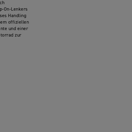
ch
ip-On-Lenkers
ises Handling
em offiziellen
nte und einer
torrad zur