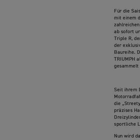
Für die Sai
mit einem d
zahlreichen
ab sofort u
Triple R, 
der exklusi
Baureihe. D
TRIUMPH al
gesammelt 
Seit ihrem 
Motorradfa
die „Street
präzises Ha
Dreizylinde
sportliche 
Nun wird da