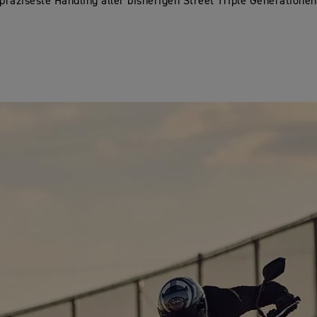
 präziseste Handling aller bisherigen Street Triple Generationen