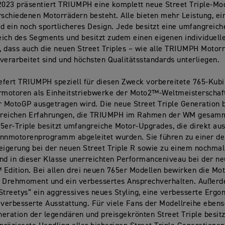
2023 präsentiert TRIUMPH eine komplett neue Street Triple-Mod
rschiedenen Motorrädern besteht. Alle bieten mehr Leistung, ei
d ein noch sportlicheres Design. Jede besitzt eine umfangreich
ich des Segments und besitzt zudem einen eigenen individuell
 dass auch die neuen Street Triples – wie alle TRIUMPH Motorr
verarbeitet sind und höchsten Qualitätsstandards unterliegen.
iefert TRIUMPH speziell für diesen Zweck vorbereitete 765-Kubi
rmotoren als Einheitstriebwerke der Moto2™-Weltmeisterschaft
MotoGP ausgetragen wird. Die neue Street Triple Generation b
reichen Erfahrungen, die TRIUMPH im Rahmen der WM gesamme
5er-Triple besitzt umfangreiche Motor-Upgrades, die direkt au
nmotorenprogramm abgeleitet wurden. Sie führen zu einer de
eigerung bei der neuen Street Triple R sowie zu einem nochma
nd in dieser Klasse unerreichten Performanceniveau bei der n
Edition. Bei allen drei neuen 765er Modellen bewirken die Mo
s Drehmoment und ein verbessertes Ansprechverhalten. Außerd
Streetys“ ein aggressives neues Styling, eine verbesserte Erg
 verbesserte Ausstattung. Für viele Fans der Modellreihe ebens
eration der legendären und preisgekrönten Street Triple besit