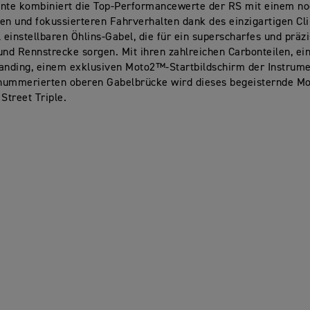
ante kombiniert die Top-Performancewerte der RS mit einem
no
ren und fokussierteren Fahrverhalten
dank des einzigartigen Cl
l einstellbaren Öhlins-Gabel, die für ein superscharfes und präz
und Rennstrecke sorgen. Mit ihren zahlreichen Carbonteilen, ein
nding, einem exklusiven Moto2™-Startbildschirm der Instrume
 nummerierten oberen Gabelbrücke wird dieses begeisternde Mo
 Street Triple.