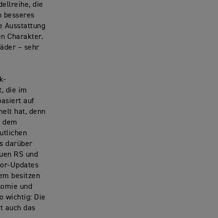
ellreihe, die
n besseres
e Ausstattung
en Charakter.
äder – sehr
k-
, die im
asiert auf
lt hat, denn
s dem
utlichen
ls darüber
euen RS und
tor-Updates
em besitzen
onomie und
o wichtig: Die
zt auch das