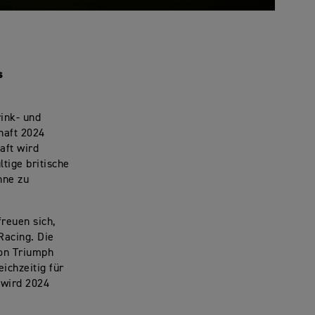
s
ink- und
haft 2024
aft wird
tige britische
hne zu
reuen sich,
Racing. Die
von Triumph
ichzeitig für
 wird 2024