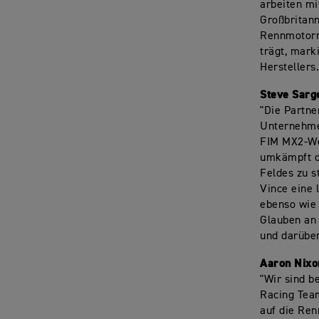
arbeiten mi
Großbritan
Rennmotorr
trägt, mark
Herstellers
Steve Sarge
"Die Partn
Unternehme
FIM MX2-Wel
umkämpft di
Feldes zu s
Vince eine 
ebenso wie
Glauben an 
und darübe
Aaron Nixo
"Wir sind 
Racing Team
auf die Ren