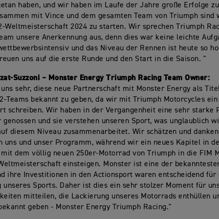
tan haben, und wir haben im Laufe der Jahre große Erfolge 
Zusammen mit Vince und dem gesamten Team von Triumph sind wi
2-Weltmeisterschaft 2024 zu starten. Wir sprechen Triumph Ra
am unsere Anerkennung aus, denn dies war keine leichte Aufg
wettbewerbsintensiv und das Niveau der Rennen ist heute so ho
freuen uns auf die erste Runde und den Start in die Saison. "
izat-Suzzoni – Monster Energy Triumph Racing Team Owner:
 uns sehr, diese neue Partnerschaft mit Monster Energy als Tit
-Teams bekannt zu geben, da wir mit Triumph Motorcycles ein
t schreiben. Wir haben in der Vergangenheit eine sehr starke 
 genossen und sie verstehen unseren Sport, was unglaublich wic
uf diesem Niveau zusammenarbeitet. Wir schätzen und danken 
n uns und unser Programm, während wir ein neues Kapitel in d
 mit dem völlig neuen 250er-Motorrad von Triumph in die FIM 
eltmeisterschaft einsteigen. Monster ist eine der bekanntest
nd ihre Investitionen in den Actionsport waren entscheidend für 
 unseres Sports. Daher ist dies ein sehr stolzer Moment für un
keiten mitteilen, die Lackierung unseres Motorrads enthüllen
bekannt geben - Monster Energy Triumph Racing."