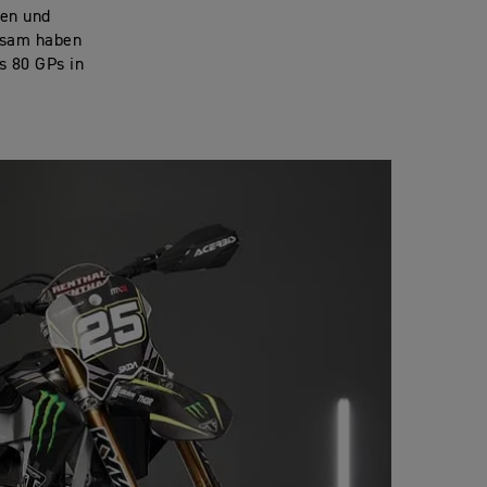
nen und
insam haben
s 80 GPs in