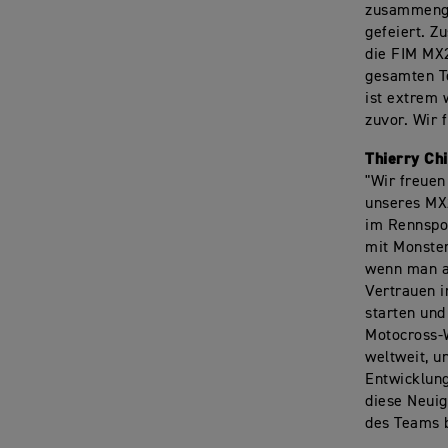
zusammenge
gefeiert. 
die FIM MX
gesamten Te
ist extrem 
zuvor. Wir 
Thierry Ch
"Wir freuen
unseres MX2
im Rennspor
mit Monster
wenn man a
Vertrauen i
starten und
Motocross-W
weltweit, u
Entwicklung
diese Neuig
des Teams 