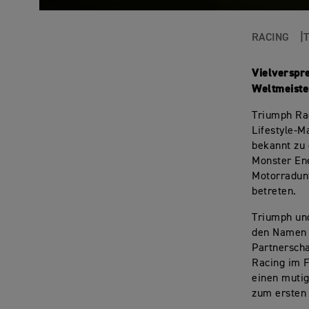
RACING
Vielverspr
Weltmeiste
Triumph Rac
Lifestyle-
bekannt zu
Monster Ene
Motorradun
betreten.
Triumph und
den Namen 
Partnerscha
Racing im F
einen muti
zum ersten