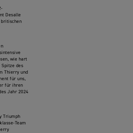
2-
nt Desalle
 britischen
en
sintensive
sen, wie hart
r Spitze des
m Thierry und
ment für uns,
r für ihren
ndes Jahr 2024
gy Triumph
ltklasse-Team
ierry