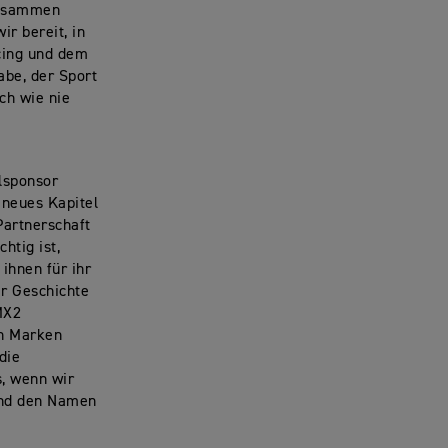
zusammen
r bereit, in
cing und dem
abe, der Sport
ch wie nie
elsponsor
 neues Kapitel
Partnerschaft
htig ist,
ihnen für ihr
er Geschichte
MX2
en Marken
die
s, wenn wir
 und den Namen