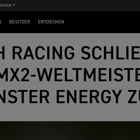
ERMAN
G
BESITZER
ENTDECKEN
 RACING SCHLIE
 MX2-WELTMEIS
NSTER ENERGY 