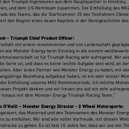
t den Triumph-Ingenieuren aus dem Hauptquartier in Hinckley,
nien, und dem US-Rennteam zusammen. Die Enthüllung des MX
ads des Teams, das die Startnummer 25 des Testfahrers Cléme
iert den Beginn eines neuen Kapitels in der Renngeschichte des
.
nt – Triumph Chief Product Officer:
erschaft mit einem renommierten und von Leidenschaft geprägt
n wie Monster Energy beim Einstieg in die extrem wettbewerb
tmeisterschaft ist für Triumph Racing sehr aufregend. Wir wis
e Serie ist, und dass es keine leichte Aufgabe sein wird, an de
tehen. Aber einen Partner wie Monster Energy zu haben, mit de
langjährige Beziehung aufgebaut haben, ist ein sehr stolzer Mo
 die Enthüllung unseres MX2-Rennmotorrads. Ich möchte Monste
unser Projekt danken und wir freuen uns auf ein sehr aufrege
r hinaus mit dem Monster Energy Triumph Racing Team."
n O’Neill – Monster Energy Director - 2 Wheel Motorsports:
begeistert, das Motorrad und den Teamnamen des Monster Ener
s zu enthüllen. Wir sind alle voller Vorfreude, mit diesem We
nstrecke zu gehen. Es ist fast 10 Jahre her, dass wir uns mit Th