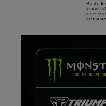
Monster En
versierten 
die beiden 
der FIM Mo