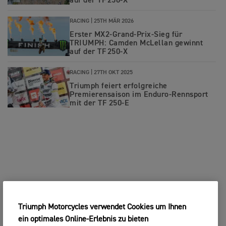
auf der TF 250-X
RACING |
25TH MÄR 2026
Erster MX2-Grand-Prix‑Sieg für
TRIUMPH: Camden McLellan gewinnt
auf der TF 250-X
RACING |
27TH OKT 2025
Triumph feiert erfolgreiche
Premierensaison im Enduro-Rennsport
mit der TF 250-E
Triumph Motorcycles verwendet Cookies um Ihnen
ein optimales Online-Erlebnis zu bieten