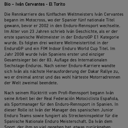
Bio – Iván Cervantes - El Torito
Die Rennkarriere des fünffachen Weltmeisters Iván Cervantes
begann im Motocross, wo der Spanier fünf nationale Titel
gewann, bevor er 2002 in den Enduro-Rennsport wechselte.
Im Alter von 23 Jahren schrieb Iván Geschichte, als er der
erste spanische Weltmeister in der EnduroGP E1 Kategorie
wurde. Es folgten drei weitere Weltmeistertitel in der
EnduroGP und ein FIM Indoor Enduro World Cup Titel. Im
Jahr 2008 wurde Iván Spaniens erster und einziger
Gesamtsieger bei der 83. Auflage des Internationalen
Sechstage-Enduros. Nach seiner Enduro-Karriere wandte
sich Iván als nächste Herausforderung der Dakar Rallye zu,
wo er dreimal antrat und das wohl härteste Motorradrennen
der Welt zweimal beendete.
Nach seinem Rücktritt vom Profi-Rennsport begann Iván
seine Arbeit bei der Real Federación Motociclista Española,
als Sportmanager für den Enduro-Rennsport in Spanien. In
dieser Rolle ist Iván der Manager des spanischen Junior
Enduro Teams sowie fungiert als Streckeninspektor für die
Spanische Nationale Enduro Meisterschaft. Da Iván dem
Sport, der ihm so viel gegeben hat, etwas zurückgeben