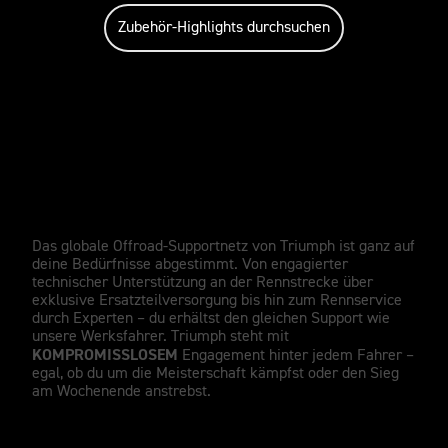
Zubehör-Highlights durchsuchen
WELTKLASSE-UNTERSTÜTZUNG
Unübertroffener Werkssupport –
egal, wo du fährst.
Das globale Offroad-Supportnetz von Triumph ist ganz auf
deine Bedürfnisse abgestimmt. Von engagierter
technischer Unterstützung an der Rennstrecke über
exklusive Ersatzteilversorgung bis hin zum Rennservice
durch Experten – du erhältst den gleichen Support wie
unsere Werksfahrer. Triumph steht mit
KOMPROMISSLOSEM
Engagement hinter jedem Fahrer –
egal, ob du um die Meisterschaft kämpfst oder den Sieg
am Wochenende anstrebst.