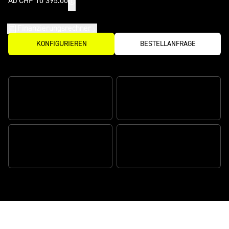
Ab CHF 10’395.00
Finanzierungsrechner
KONFIGURIEREN
BESTELLANFRAGE
Eigenschaften
ERSTKLASSIGES
PROFESSIONELLES KYB
LEISTUNGSGEWICHT
FAHRWERK
PERFORMANCE
FÜR DEN RENNEINSATZ
TECHNOLOGIE
ENTWICKELTES FAHRWERK