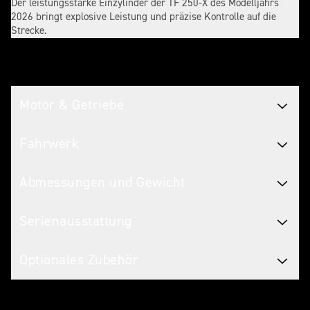
Der leistungsstarke Einzylinder der TF 250-X des Modelljahrs
2026 bringt explosive Leistung und präzise Kontrolle auf die
Strecke.
Technische Daten
Motor & Getriebe
Fahrwerk
Abmessungen und Gewicht
Serienausstattung
Optionales Zubehör