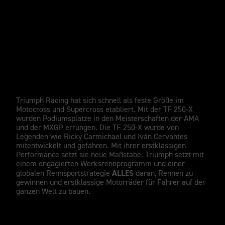
TRIUMPH RENNSPORT
Vom ersten Tag an ein Gewinner.
Triumph Racing hat sich schnell als feste Größe im
Motocross und Supercross etabliert. Mit der TF 250-X
wurden Podiumsplätze in den Meisterschaften der AMA
und der MXGP errungen. Die TF 250-X wurde von
Legenden wie Ricky Carmichael und Iván Cervantes
mitentwickelt und gefahren. Mit ihrer erstklassigen
Performance setzt sie neue Maßstäbe. Triumph setzt mit
einem engagierten Werksrennprogramm und einer
ALLES
globalen Rennsportstrategie
daran, Rennen zu
gewinnen und erstklassige Motorräder für Fahrer auf der
ganzen Welt zu bauen.