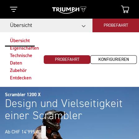
Übersicht
PROBEFAHRT
Übersicht
Eigenschaften
Technische
PROBEFAHRT
KONFIGURIEREN
Daten
Zubehör
Entdecken
Scrambler 1200 X
Design und Vielseitigkeit
einer Scrambler
Ab CHF 14’995.00