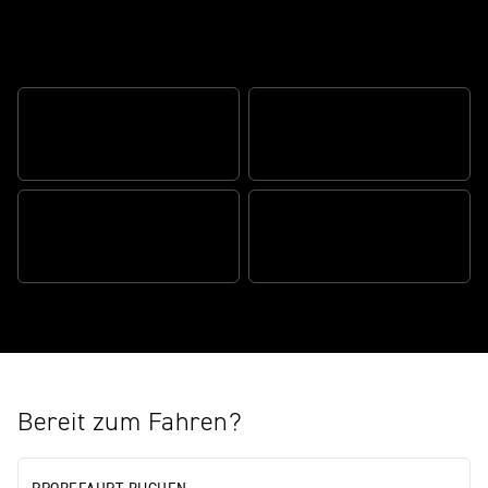
Road-ready Scrambler style and
versatility
PRÄGENDES SCRAMBLER-
ATEMBERAUBENDE
DESIGN
PERFORMANCE
BEREIT FÜR DIE STRASSE,
STARK IM GELÄNDE
VOLL AUSGESTATTET
Bereit zum Fahren?