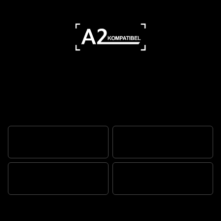
The stripped-back custom icon
UNBEZWINGBARER GEIST
BONNEVILLE-SEELE
PULSIERENDES HERZ
AGILE DYNAMIK