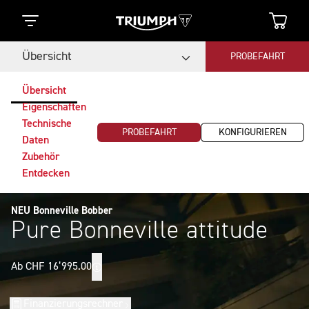
Übersicht
PROBEFAHRT
Übersicht
Eigenschaften
Technische
PROBEFAHRT
KONFIGURIEREN
Daten
Zubehör
Entdecken
NEU Bonneville Bobber
Pure Bonneville attitude
Ab CHF 16’995.00
Finanzierungsrechner