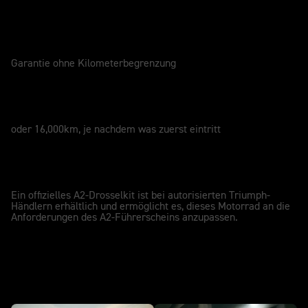
GARANTIE
2 Jahre
Garantie ohne Kilometerbegrenzung
SERVICEINTERVALL
12 Monate
oder 16,000km, je nachdem was zuerst eintritt
A2-KOMPATIBEL
A2
Ein offizielles A2-Drosselkit ist bei autorisierten Triumph-
Händlern erhältlich und ermöglicht es, dieses Motorrad an die
Anforderungen des A2-Führerscheins anzupassen.
in Aktion - NEU Bonneville Bobber