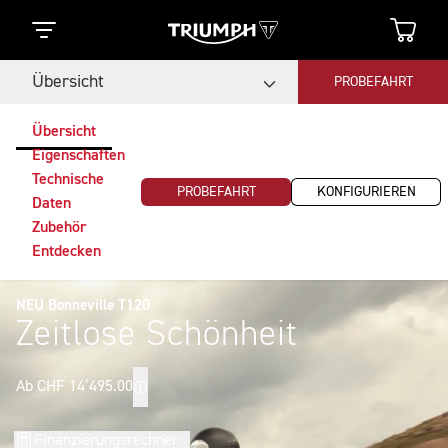
Übersicht
PROBEFAHRT
Übersicht
Eigenschaften
Technische
PROBEFAHRT
KONFIGURIEREN
Daten
Zubehör
Entdecken
NEU Bonneville T120
Zeitlose Schönheit
Ab CHF 14’495.00
Finanzierungsrechner