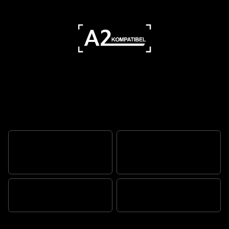
Eigenschaften
EINE IKONE. DAMALS WIE
FUNKTIONALITÄT NEU
HEUTE.
DEFINIERT
MAKELLOSE SCHÖNHEIT
MEHR ALS EIN MOTORRAD