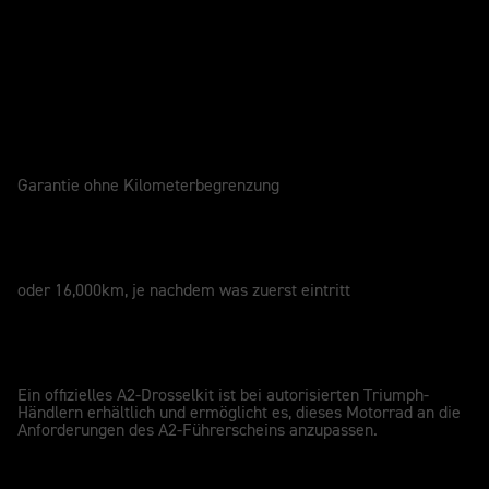
Service für dein Bike
GARANTIE
2 Jahre
Garantie ohne Kilometerbegrenzung
SERVICEINTERVALL
12 Monate
oder 16,000km, je nachdem was zuerst eintritt
A2-KOMPATIBEL
A2
Ein offizielles A2-Drosselkit ist bei autorisierten Triumph-
Händlern erhältlich und ermöglicht es, dieses Motorrad an die
Anforderungen des A2-Führerscheins anzupassen.