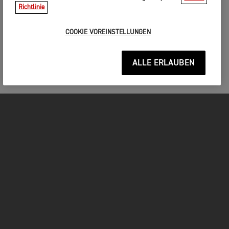
Richtlinie
COOKIE VOREINSTELLUNGEN
ALLE ERLAUBEN
MOTORRÄDER
JETZT DURCHSTARTEN
FOR THE RIDE
BESITZER