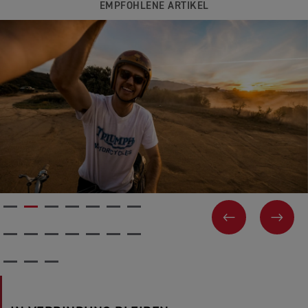
EMPFOHLENE ARTIKEL
VORHERIGES
WEI