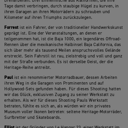
Dreharbeiten. Drei Einheimische aus Kalifornien, die ihre
Tage damit verbringen, durch staubige Hügel zu kurven, in
ihren Garagen an ihren Motorrädern zu schrauben und
Kilometer auf ihren Triumphs zurückzulegen.
Forrest
ist ein Fahrer, der von traditioneller Handwerkskunst
geprägt ist. Eine der Veranstaltungen, an denen er
teilgenommen hat, ist die Baja 1000, ein legendäres Offroad-
Rennen über die mexikanische Halbinsel Baja California, das
sich über mehr als tausend Meilen anspruchsvolles Gelände
erstreckt. Sein Fahrstil ist rau, zielstrebig und voll und ganz
mit der Straße verbunden. Es ist derselbe Geist, der die
Heritage-Reihe antreibt.
Paul
ist ein renommierter Motorradbauer, dessen Arbeiten
ihren Weg in die Garagen von Prominenten und auf
Hollywood-Sets gefunden haben. Für dieses Shooting hatten
wir das Glück, exklusiven Zugang zu seiner Werkstatt zu
erhalten. Als wir für dieses Shooting Pauls Werkstatt
betraten, fühlte es sich an, als würden wir ein privates
Museum voller Ikonen betreten: seltene Heritage-Motorräder,
Surfbretter und Skateboards.
Elliot
ist der Gründer von Le Hangar 23, einer Werkstatt im