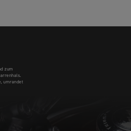
nd zum
tarrenhals.
e, umrandet