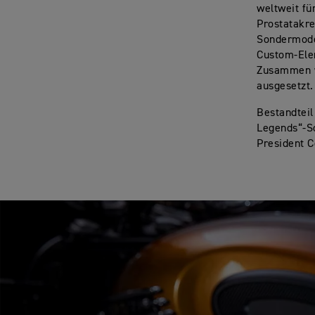
weltweit fü
Prostatakr
Sondermodel
Custom-Ele
Zusammen w
ausgesetzt
Bestandteil
Legends“-S
President C