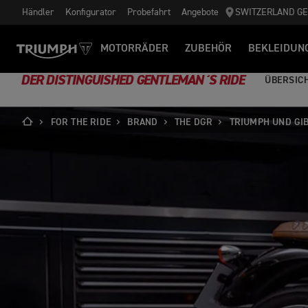
Händler
Konfigurator
Probefahrt
Angebote
SWITZERLAND G
MOTORRÄDER
ZUBEHÖR
BEKLEIDUN
DER DISTINGUISHED GENTLEMAN´S RIDE
ÜBERSIC
FOR THE RIDE
BRAND
THE DGR
TRIUMPH UND GI