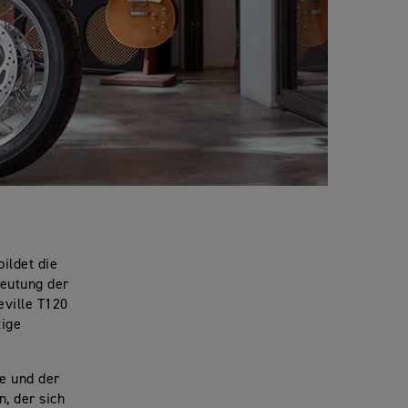
ildet die
deutung der
eville T120
tige
e und der
, der sich