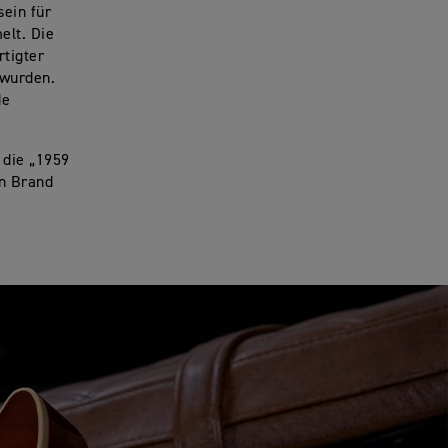
sein für
elt. Die
rtigter
 wurden.
de
r die „1959
n Brand