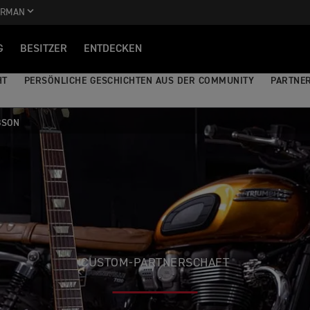
ERMAN
G
BESITZER
ENTDECKEN
HT
PERSÖNLICHE GESCHICHTEN AUS DER COMMUNITY
PARTNE
BSON
CUSTOM-PARTNERSCHAFT