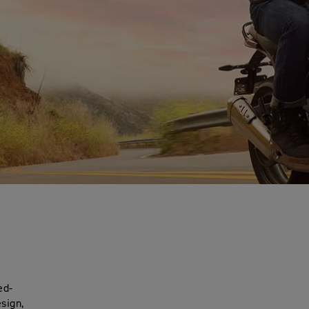
ed-
sign,