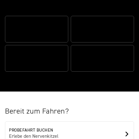
The real deal
HERAUSRAGENDE
ATEMBERAUBENDE
FUNKTIONALITÄT
PERFORMANCE
PRÄGENDES SCRAMBLER-
MODERNSTE TECHNIK
DESIGN
Bereit zum Fahren?
PROBEFAHRT BUCHEN
Erlebe den Nervenkitzel