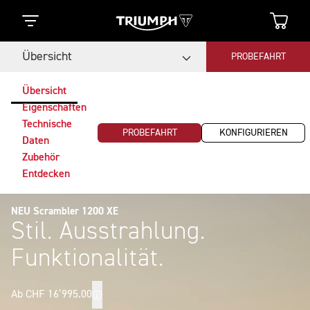
Übersicht
PROBEFAHRT
Übersicht
Eigenschaften
Technische
PROBEFAHRT
KONFIGURIEREN
Daten
Zubehör
Entdecken
NEU Scrambler 1200 XE
Stil. Ausstrahlung.
Funktionalität.
Ab CHF 16’995.00