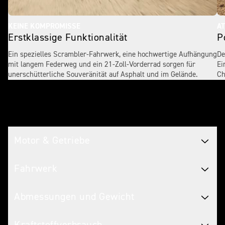
KEINE KOMPROMISSE
A
Erstklassige Funktionalität
P
Ein spezielles Scrambler-Fahrwerk, eine hochwertige Aufhängung
De
mit langem Federweg und ein 21-Zoll-Vorderrad sorgen für
Ei
unerschütterliche Souveränität auf Asphalt und im Gelände.
Ch
Technische Daten
Motor & Getriebe
Fahrwerk
Abmessungen und Gewicht
Kraftstoffverbrauch