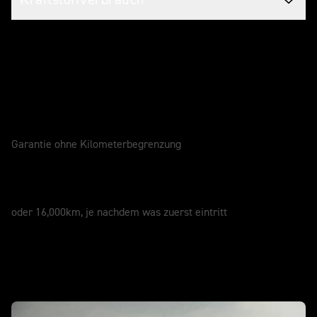
Service für dein Bike
GARANTIE
2 Jahre
Garantie ohne Kilometerbegrenzung
SERVICEINTERVALL
12 Monate
oder 16,000km, je nachdem was zuerst eintritt
in Aktion - NEU Scrambler 1200 XE