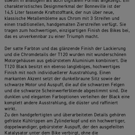
sowohl in analogem als auch digitalem Format angezeigt. Ein
charakteristisches Designmerkmal der Bonneville ist der
14,5 Liter fassende Kraftstofftank, der nun über neue,
klassische Metallembleme aus Chrom mit 3 Streifen und
einen traditionellen, handgemalten Zierstreifen verfügt. Sie
tragen zum hochwertigen, einzigartigen Finish des Bikes bei,
das es unverkennbar zu einer Triumph macht.
Der satte Farbton und das glänzende Finish der Lackierung
und die Chromdetails der T120 wurden mit wunderschönen
Motorgehäusen aus gebürstetem Aluminium kombiniert. Die
T120 Black besitzt ein ebenso langlebiges, hochwertiges
Finish mit noch individuellerer Ausstrahlung. Einen
markanten Akzent setzt der dunkelbraune Sitz sowie der
schwarze Motor und Auspuff, die auf die schwarzen Felgen
und die schwarze Scheinwerferblende abgestimmt sind. Die
dunklen und eleganten Farboptionen verleihen der Black eine
komplett andere Ausstrahlung, die düster und raffiniert
wirkt.
Zu den handgefertigten und überarbeiteten Details gehören
gefräste Kühlrippen am Zylinderkopf und ein hochwertiger,
doppelwandiger, gebürsteter Auspuff, der den ausgefeilten
Katalysator unter dem Bike verbirgt, ohne die