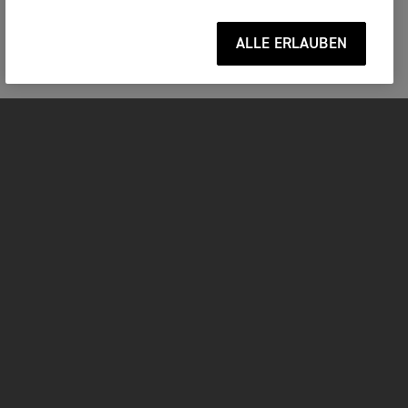
ALLE ERLAUBEN
MOTORRÄDER
JETZT DURCHSTARTEN
FOR THE RIDE
BESITZER