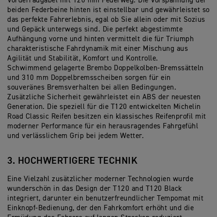
Vorderradgabel mit 120 mm Federweg. Die Vorspannung der
beiden Federbeine hinten ist einstellbar und gewährleistet so
das perfekte Fahrerlebnis, egal ob Sie allein oder mit Sozius
und Gepäck unterwegs sind. Die perfekt abgestimmte
Aufhängung vorne und hinten vermittelt die für Triumph
charakteristische Fahrdynamik mit einer Mischung aus
Agilität und Stabilität, Komfort und Kontrolle.
Schwimmend gelagerte Brembo Doppelkolben-Bremssätteln
und 310 mm Doppelbremsscheiben sorgen für ein
souveränes Bremsverhalten bei allen Bedingungen.
Zusätzliche Sicherheit gewährleistet ein ABS der neuesten
Generation. Die speziell für die T120 entwickelten Michelin
Road Classic Reifen besitzen ein klassisches Reifenprofil mit
moderner Performance für ein herausragendes Fahrgefühl
und verlässlichem Grip bei jedem Wetter.
3. HOCHWERTIGERE TECHNIK
Eine Vielzahl zusätzlicher moderner Technologien wurde
wunderschön in das Design der T120 and T120 Black
integriert, darunter ein benutzerfreundlicher Tempomat mit
Einknopf-Bedienung, der den Fahrkomfort erhöht und die