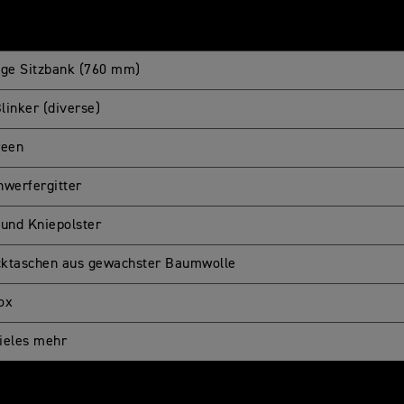
ige Sitzbank (760 mm)
linker (diverse)
reen
nwerfergitter
 und Kniepolster
ktaschen aus gewachster Baumwolle
ox
ieles mehr