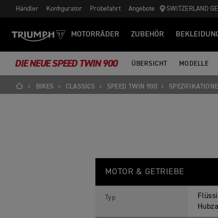
Händler
Konfigurator
Probefahrt
Angebote
SWITZERLAND G
MOTORRÄDER
ZUBEHÖR
BEKLEIDUN
DIE NEUE SPEED TWIN 900
ÜBERSICHT
MODELLE
BIKES
CLASSICS
SPEED TWIN 900
SPEZIFIKATION
S
Feature
Details
P
MOTOR & GETRIEBE
E
E
D
Flüss
T
Typ
W
Hubza
I