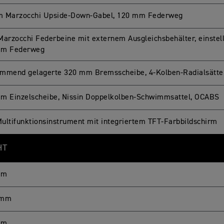
 Marzocchi Upside-Down-Gabel, 120 mm Federweg
Marzocchi Federbeine mit externem Ausgleichsbehälter, einste
mm Federweg
mmend gelagerte 320 mm Bremsscheibe, 4-Kolben-Radialsätte
m Einzelscheibe, Nissin Doppelkolben-Schwimmsattel, OCABS
ultifunktionsinstrument mit integriertem TFT-Farbbildschirm
HT
mm
 mm
mm