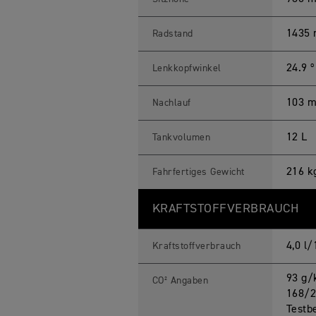
1435
Radstand
24.9 º
Lenkkopfwinkel
103 
Nachlauf
12 L
Tankvolumen
216 k
Fahrfertiges Gewicht
KRAFTSTOFFVERBRAUCH
4,0 l
Kraftstoffverbrauch
93 g/
CO² Angaben
168/2
Testb