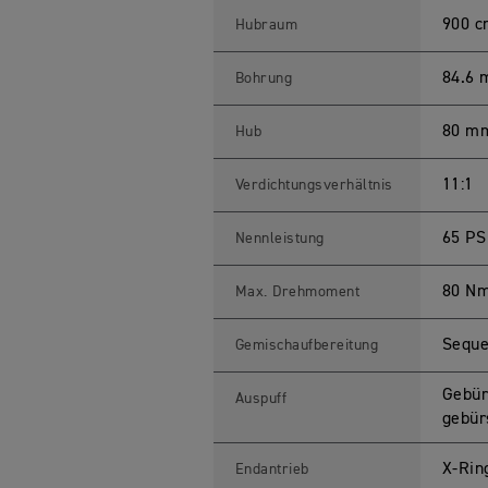
N
9
900 c
Hubraum
0
0
S
84.6
Bohrung
p
e
c
80 m
Hub
i
f
i
c
11:1
Verdichtungsverhältnis
a
t
i
65 PS
Nennleistung
o
n
s
80 Nm
Max. Drehmoment
Seque
Gemischaufbereitung
Gebür
Auspuff
gebür
X-Rin
Endantrieb