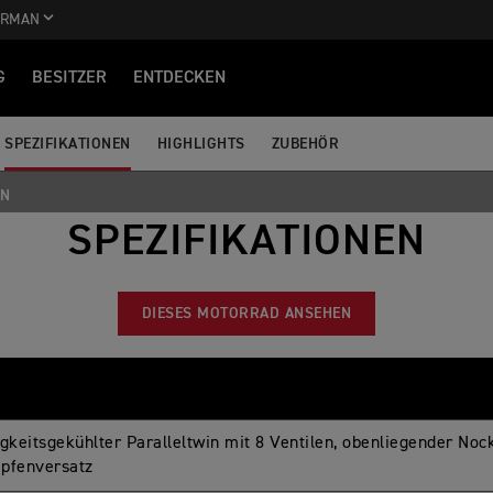
ERMAN
G
BESITZER
ENTDECKEN
SPEZIFIKATIONEN
HIGHLIGHTS
ZUBEHÖR
EN
SPEZIFIKATIONEN
DIESES MOTORRAD ANSEHEN
igkeitsgekühlter Paralleltwin mit 8 Ventilen, obenliegender No
pfenversatz