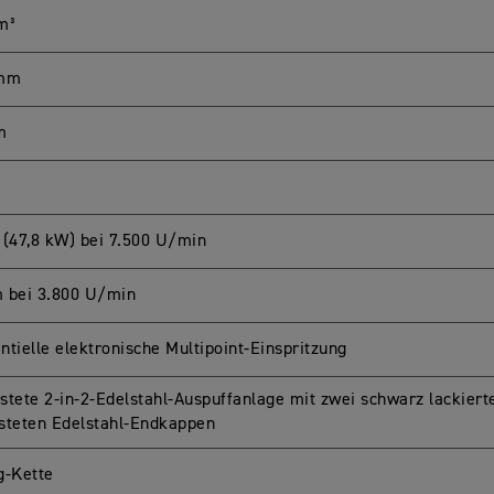
m³
 mm
m
 (47,8 kW) bei 7.500 U/min
 bei 3.800 U/min
ntielle elektronische Multipoint-Einspritzung
stete 2-in-2-Edelstahl-Auspuffanlage mit zwei schwarz lackier
steten Edelstahl-Endkappen
g-Kette