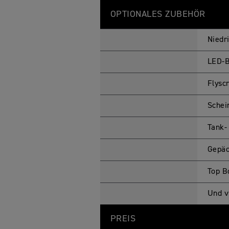
OPTIONALES ZUBEHÖR
Niedr
LED-B
Flysc
Schei
Tank-
Gepäc
Top B
Und v
PREIS