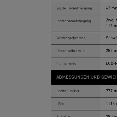
43 mm
Vorderradaufhängung
Zwei 
Hinterradaufhängung
116 
Schwi
Vorderradbremse
255 m
Hinterradbremse
LCD-M
Instrumente
ABMESSUNGEN UND GEWIC
777 
Breite, Lenker
1115
Höhe
780 
Sitzhöhe