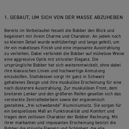
1. GEBAUT, UM SICH VON DER MASSE ABZUHEBEN
Bereits im Vorbeilaufen fesselt die Bobber den Blick und
begeistert mit ihrem Charme und Charakter. An jedem noch
so kleinen Detail wurde wohlüberlegt und lange gefeilt, um
ihr ein makelloses Finish und eine imposante Ausstrahlung
zu verleihen. Dabei verbindet die Bobber auf mühelose Weise
eine aggressive Optik mit stilvoller Eleganz. Die
ursprüngliche Bobber hat sich weiterentwickelt, ohne dabei
ihre klassischen Linien und hochwertige Anmutung
einzubüßen. Stattdessen sorgt ihr ganz in Schwarz
gehaltenes Design und ihre muskulöse Erscheinung für eine
noch düsterere Ausstrahlung. Zur muskulösen Front, dem
breiteren Lenker und den größeren Reifen gesellen sich das
versteckte Zentralfederbein sowie der ergonomisch
gestaltete, „frei schwebende“ Aluminiumsitz. Sie sorgen für
ein beispielloses Maß an Funktionalität und Komfort und
tragen dem zeitlosen Charakter der Bobber Rechnung. Mit
ihrer markanten und imposanten Erscheinung besitzt die
Bobber die stilvolle Eleganz und Schönheit, die alle