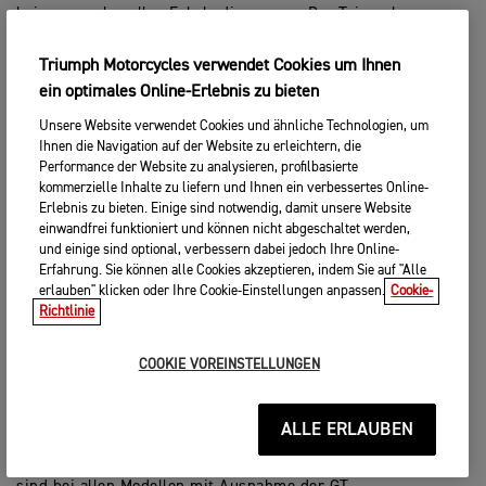
bei anspruchsvollen Fahrbedingungen. Der Triumph
Schaltassistent (bei der Tiger 1200 GT als Zubehör
erhältlich) sorgt für sanfte Gangwechsel ohne Einsatz der
Triumph Motorcycles verwendet Cookies um Ihnen
Kupplung. Er gewährleistet ein geschmeidiges
ein optimales Online-Erlebnis zu bieten
Fahrverhalten, steigert den Komfort des Sozius und
reduziert die Ermüdung des Fahrers.
Unsere Website verwendet Cookies und ähnliche Technologien, um
Ihnen die Navigation auf der Website zu erleichtern, die
Bis zu sechs Fahrmodi passen das Ansprechverhalten der
Performance der Website zu analysieren, profilbasierte
Drosselklappe sowie die Einstellungen von
kommerzielle Inhalte zu liefern und Ihnen ein verbessertes Online-
Traktionskontrolle, ABS und Aufhängung entsprechend den
Erlebnis zu bieten. Einige sind notwendig, damit unsere Website
Vorlieben des Fahrers und des jeweiligen Geländes an.
einwandfrei funktioniert und können nicht abgeschaltet werden,
und einige sind optional, verbessern dabei jedoch Ihre Online-
Das schlüssellose System erleichtert die Bedienung mit
Erfahrung. Sie können alle Cookies akzeptieren, indem Sie auf "Alle
Handschuhen und ermöglicht kürzere Tankstopps. Um die
erlauben" klicken oder Ihre Cookie-Einstellungen anpassen.
Cookie-
Sicherheit weiter zu erhöhen, lässt sich die Funkübertragung
Richtlinie
deaktivieren, wenn Sie sich nicht in der Nähe Ihres Bikes
befinden.
COOKIE VOREINSTELLUNGEN
ALLE ERLAUBEN
Beheizte Handgriffe mit mehreren Einstellungen