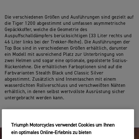
Die verschiedenen Größen und Ausführungen sind gezielt auf
die Tiger 1200 abgestimmt und umfassen asymmetrische
Gepäckkoffer, welche die Geometrie des
Auspuffschalldämpfers berücksichtigen (33 Liter rechts und
46 Liter links bei der Trekker-Reihe). Die Ausführungen der
Top Box sind in verschiedenen Größen erhältlich, darunter
ein Modell mit ausreichend Platz zur Unterbringung von
zwei Helmen und sogar eine optionale, gepolsterte Sozius-
Rückenlehne. Die erhältlichen Farboptionen sind auf die
Farbvarianten Stealth Black und Classic Silver
abgestimmt. Zusätzlich sind Innentaschen mit einem
wasserdichten Rollverschluss und verschweißten Nähten
erhältlich, in denen selbst wertvollste Ausrüstung sicher
untergebracht werden kann.
Triumph Motorcycles verwendet Cookies um Ihnen
ein optimales Online-Erlebnis zu bieten