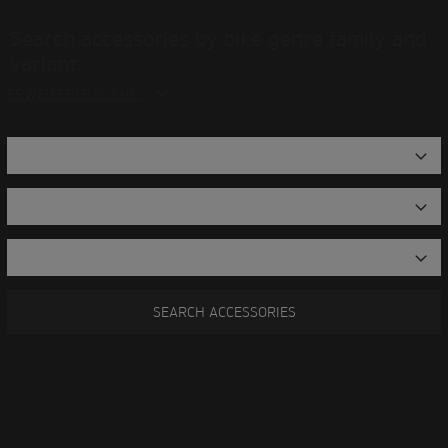
Search accessories by bike genre family and
variant
ERWEITERTE SUCHE
SEARCH ACCESSORIES