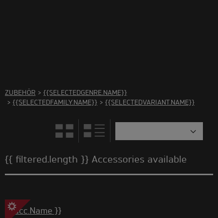
There are no accessories in this category Please select
another category
ZUBEHÖR
>
{{SELECTEDGENRE.NAME}}
>
{{SELECTEDFAMILY.NAME}}
>
{{SELECTEDVARIANT.NAME}}
{{ filtered.length }} Accessories available
{{ acc.Name }}