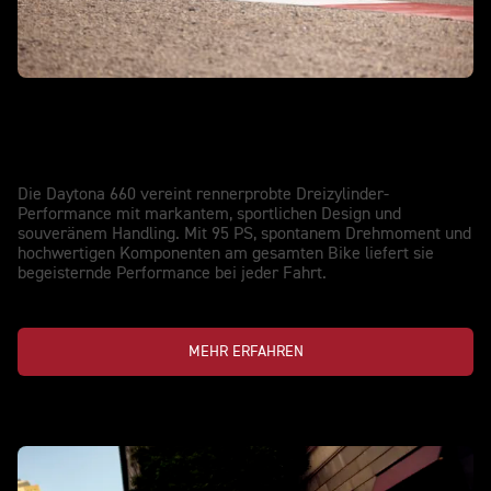
NEU DAYTONA 660
Auf der Straße zu Hause. Auf der
Rennstrecke bewährt.
Die Daytona 660 vereint rennerprobte Dreizylinder-
Performance mit markantem, sportlichen Design und
souveränem Handling. Mit 95 PS, spontanem Drehmoment und
hochwertigen Komponenten am gesamten Bike liefert sie
begeisternde Performance bei jeder Fahrt.
MEHR ERFAHREN