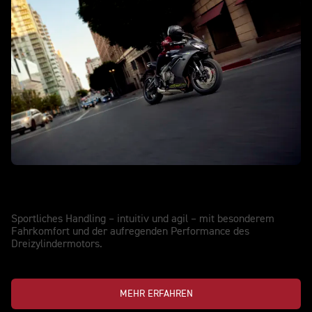
DAYTONA 660
Game on
Sportliches Handling – intuitiv und agil – mit besonderem
Fahrkomfort und der aufregenden Performance des
Dreizylindermotors.
MEHR ERFAHREN