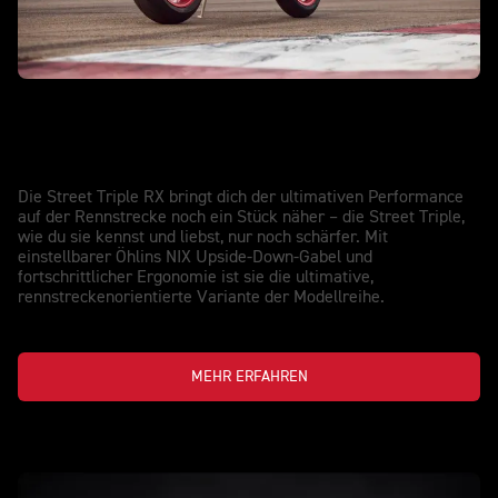
NEU STREET TRIPLE 765 RX
Pure, rennerprobte Perfektion – auf ein
neues Level gehoben
Die Street Triple RX bringt dich der ultimativen Performance
auf der Rennstrecke noch ein Stück näher – die Street Triple,
wie du sie kennst und liebst, nur noch schärfer. Mit
einstellbarer Öhlins NIX Upside-Down-Gabel und
fortschrittlicher Ergonomie ist sie die ultimative,
rennstreckenorientierte Variante der Modellreihe.
MEHR ERFAHREN