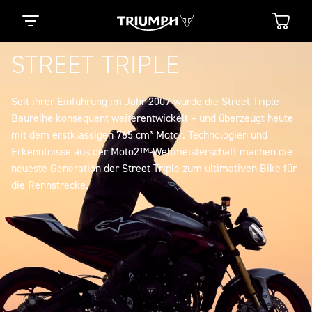
STREET TRIPLE
Seit ihrer Einführung im Jahr 2007 wurde die Street Triple-
Baureihe konsequent weiterentwickelt – und überzeugt heute
mit dem erstklassigen 765 cm³ Motor. Technologien und
Erkenntnisse aus der Moto2™-Weltmeisterschaft machen die
neueste Generation der Street Triple zum ultimativen Bike für
die Rennstrecke.