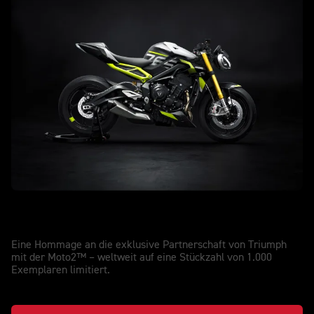
NEU STREET TRIPLE 765 MOTO2 EDITION
Exklusive Street Triple Moto2™ Edition
Eine Hommage an die exklusive Partnerschaft von Triumph
mit der Moto2™ – weltweit auf eine Stückzahl von 1.000
Exemplaren limitiert.