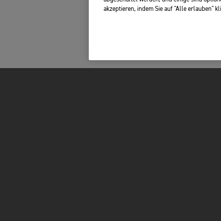
akzeptieren, indem Sie auf "Alle erlauben" k
N
FOR THE RIDE
BESITZER
NFRAGEN
BRAND
TOTAL CARE
RACING
ONLINE SERVICE