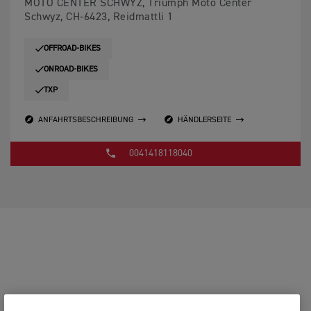
MOTO CENTER SCHWYZ, Triumph Moto Center
Schwyz, CH-6423, Reidmattli 1
OFFROAD-BIKES
ONROAD-BIKES
TXP
ANFAHRTSBESCHREIBUNG
HÄNDLERSEITE
0041418118040