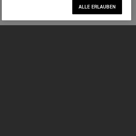
ALLE ERLAUBEN
MOTORRÄDER
JETZT DURCHSTARTEN
FOR THE RIDE
BESITZER
FACEBOOK
TWITTER
YOUTUBE